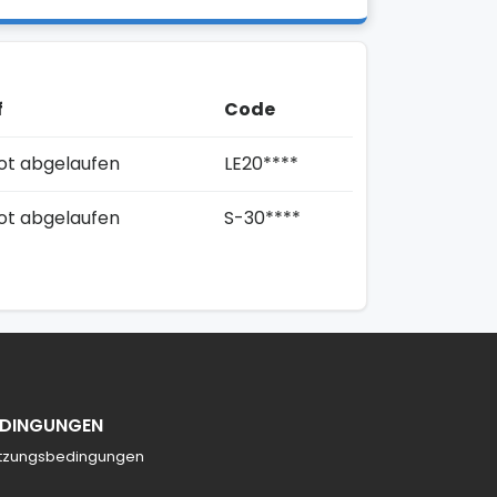
f
Code
t abgelaufen
LE20****
t abgelaufen
S-30****
EDINGUNGEN
tzungsbedingungen