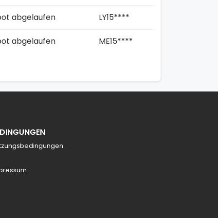
ot abgelaufen
LY15****
ot abgelaufen
ME15****
EDINGUNGEN
tzungsbedingungen
pressum