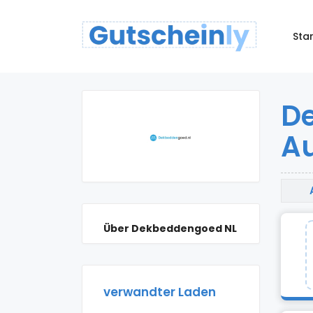
Star
D
A
Über Dekbeddengoed NL
verwandter Laden