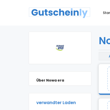
Star
No
Über Nowa era
verwandter Laden