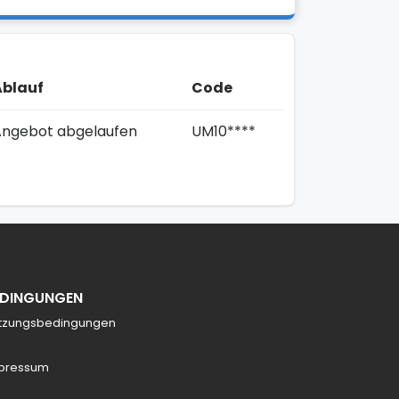
Ablauf
Code
Angebot abgelaufen
UM10****
EDINGUNGEN
tzungsbedingungen
pressum