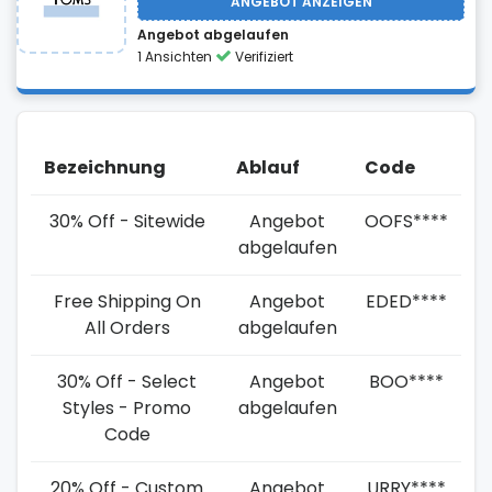
ANGEBOT ANZEIGEN
Angebot abgelaufen
1 Ansichten
Verifiziert
Bezeichnung
Ablauf
Code
30% Off - Sitewide
Angebot
OOFS****
abgelaufen
Free Shipping On
Angebot
EDED****
All Orders
abgelaufen
30% Off - Select
Angebot
BOO****
Styles - Promo
abgelaufen
Code
20% Off - Custom
Angebot
URRY****