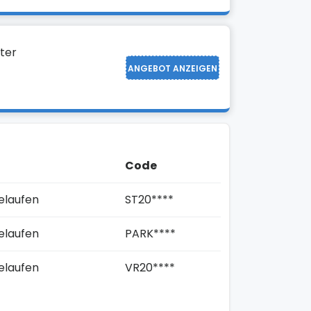
ter
ANGEBOT ANZEIGEN
Code
elaufen
ST20****
elaufen
PARK****
elaufen
VR20****